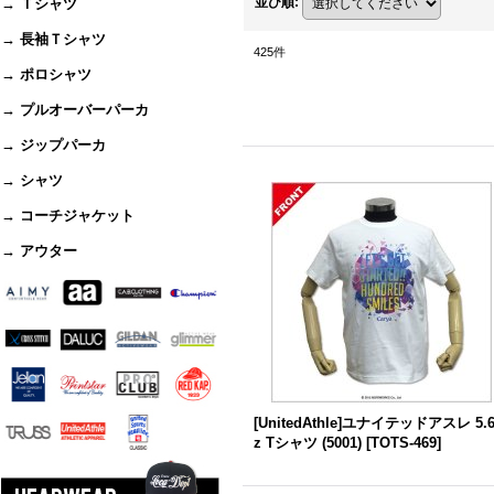
並び順
:
→ Ｔシャツ
→ 長袖Ｔシャツ
425
件
→ ポロシャツ
→ プルオーバーパーカ
→ ジップパーカ
→ シャツ
→ コーチジャケット
→ アウター
[UnitedAthle]ユナイテッドアスレ 5.
z Tシャツ (5001)
[
TOTS-469
]