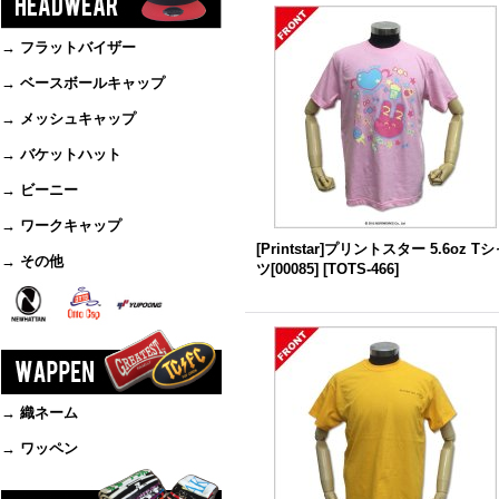
→ フラットバイザー
→ ベースボールキャップ
→ メッシュキャップ
→ バケットハット
→ ビーニー
→ ワークキャップ
[Printstar]プリントスター 5.6oz T
→ その他
ツ[00085]
[
TOTS-466
]
→ 織ネーム
→ ワッペン