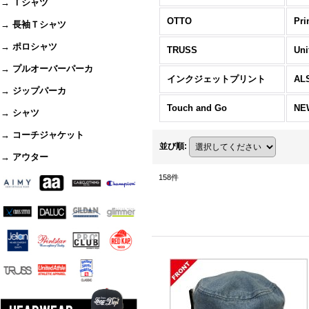
→ Ｔシャツ
OTTO
Pri
→ 長袖Ｔシャツ
→ ポロシャツ
TRUSS
Uni
→ プルオーバーパーカ
インクジェットプリント
AL
→ ジップパーカ
Touch and Go
NE
→ シャツ
→ コーチジャケット
並び順
:
→ アウター
158
件