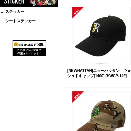
→ ステッカー
→ シートステッカー
[NEWHATTAN]ニューハッタン ウ
シュドキャップ[1400]
[
HWCP-149
]