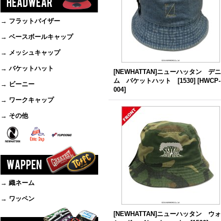
→ フラットバイザー
→ ベースボールキャップ
→ メッシュキャップ
→ バケットハット
[NEWHATTAN]ニューハッタン デニ
ム バケットハット [1530]
[
HWCP-
→ ビーニー
004
]
→ ワークキャップ
→ その他
→ 織ネーム
→ ワッペン
[NEWHATTAN]ニューハッタン ウ