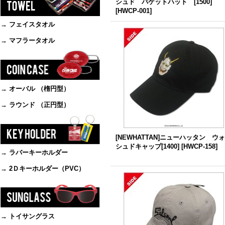
シュド バケットハット [1500]
[
HWCP-001
]
→ フェイスタオル
→ マフラータオル
→ オーバル （楕円型）
→ ラウンド （正円型）
[NEWHATTAN]ニューハッタン ウ
シュドキャップ[1400]
[
HWCP-158
]
→ ラバーキーホルダー
→ 2Ｄキーホルダー（PVC）
→ トイサングラス