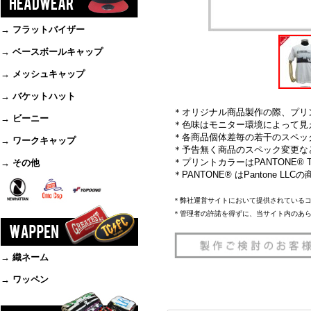
→ フラットバイザー
→ ベースボールキャップ
→ メッシュキャップ
→ バケットハット
＊オリジナル商品製作の際、プリ
→ ビーニー
＊色味はモニター環境によって見
＊各商品個体差毎の若干のスペッ
→ ワークキャップ
＊予告無く商品のスペック変更な
＊プリントカラーはPANTONE® TH
→ その他
＊PANTONE® はPantone L
＊弊社運営サイトにおいて提供されている
＊管理者の許諾を得ずに、当サイト内のあ
→ 織ネーム
→ ワッペン