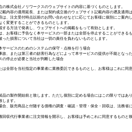
点の株式会社ノリワークスのウェブサイトの内容に基づくものとします。
記載内容の適用延長、または契約成立後のウェブサイト記載内容の遡及適用
容は、注文受付時点以前のお問い合わせなどに応じてお客様に個別にご案内
なく変更することができるものとします。
載する方法で発表し、ウェブサイトへの掲載をもって有効とします。
は、お客様に予告なく本サービスの一部または全部を停止することができる
被った損害について当社は一切の責任を負わないものとします。
ず本サービスのためのシステムの保守・点検を行う場合
び事故、または第三者の妨害行為などによって本サービスの提供が不能となっ
ビスの停止が必要と当社が判断した場合
たは全部を当社指定の事業者に業務委託できるものとし、お客様はこれに同
製品の製作開始前と致します。ただし個別に定める場合にはこの限りではあ
致します。
場合、販売商品と付随する債権の調査・確認・管理・保全・回収は、法務省
。
権回収代行事業者に注文情報を開示し、お客様は予めこれに同意するものと