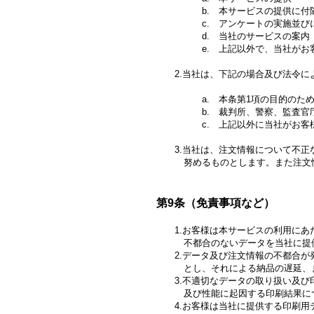
b. 本サービスの提供に付随
c. アンケートの実施並びにア
d. 当社のサービスの案内
e. 上記以外で、当社がお客様
2.当社は、下記の場合及び法令によ
a. 本条第1項の目的のために
b. 裁判所、警察、監査官庁等
c. 上記以外に当社がお客様か
3.当社は、注文情報について不正な
努めるものとします。また注文情報
第9条（免責事項など）
1.お客様は本サービスの利用にあた
不都合のないデータを当社に提供す
2.データ及び注文情報の不都合が発
とし、それによる納品の遅延、また
3.不適切なデータの取り扱い及び印
及び性能に起因する印刷結果につい
4.お客様は当社に提供する印刷用デ