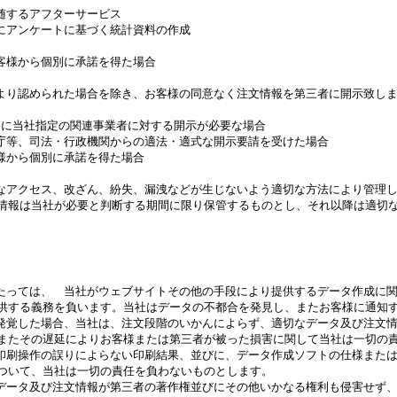
するアフターサービス
ンケートに基づく統計資料の作成
から個別に承諾を得た場合
り認められた場合を除き、お客様の同意なく注文情報を第三者に開示致し
当社指定の関連事業者に対する開示が必要な場合
、司法・行政機関からの適法・適式な開示要請を受けた場合
ら個別に承諾を得た場合
アクセス、改ざん、紛失、漏洩などが生じないよう適切な方法により管理し
は当社が必要と判断する期間に限り保管するものとし、それ以降は適切な
っては、 当社がウェブサイトその他の手段により提供するデータ作成に関
る義務を負います。当社はデータの不都合を発見し、またお客様に通知す
覚した場合、当社は、注文段階のいかんによらず、適切なデータ及び注文情
その遅延によりお客様または第三者が被った損害に関して当社は一切の責
刷操作の誤りによらない印刷結果、並びに、データ作成ソフトの仕様または
て、当社は一切の責任を負わないものとします。
ータ及び注文情報が第三者の著作権並びにその他いかなる権利も侵害せず、