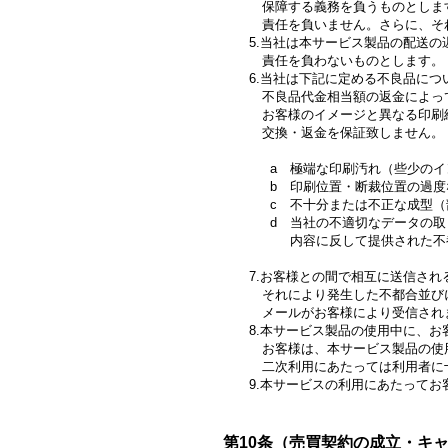
保障する義務を負うものとします。
責任を負いません。さらに、それに
5.当社は本サービス製品の配送の遅
責任を負わないものとします。
6.当社は下記に定める不良品につい
不良品代金相当額の返金によって弁
お客様のイメージと異なる印刷結果
交換・返金を保証致しません。
a 極端な印刷汚れ（些少のイン
b 印刷位置・断裁位置の過度
c 不十分または不正な成型（部材
d 当社の不適切なデータの取り扱
内容に反して提供された不都合
7.お客様との間で相互に送信される
それにより発生した不都合並びに損
メールがお客様により受信されまた
8.本サービス製品の使用中に、お客
お客様は、本サービス製品の使用に
二次利用にあたっては利用者に十分
9.本サービスの利用にあたってお客
第10条（売買契約の成立・キ