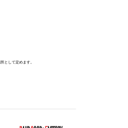
。
判所として定めます。