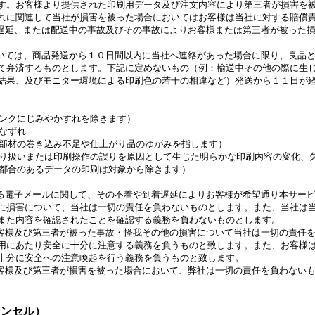
お客様より提供された印刷用データ及び注文内容により第三者が損害を被
関連して当社が損害を被った場合においてはお客様は当社に対する賠償責
延、または配送中の事故及びその事故によりお客様または第三者が被った損
ては、商品発送から１０日間以内に当社へ連絡があった場合に限り、良品と
済するものとします。下記に定めないもの（例：輸送中その他の際に生じ
、及びモニター環境による印刷色の若干の相違など）発送から１１日が経
クにじみやかすれを除きます）
なずれ
の巻き込み不足や仕上がり品のゆがみを指します）
いまたは印刷操作の誤りを原因として生じた明らかな印刷内容の変化、欠
のあるデータの印刷は対象から除きます）
電子メールに関して、その不着や到着遅延によりお客様が希望通り本サービ
害について、当社は一切の責任を負わないものとします。また、当社は当
内容を確認されたことを確認する義務を負わないものとします。
様及び第三者が被った事故・怪我その他の損害について当社は一切の責任を
あたり安全に十分に注意する義務を負うものと致します。また、お客様は
に安全への注意喚起を行う義務を負うものと致します。
様及び第三者が損害を被った場合において、弊社は一切の責任を負わないも
ャンセル）