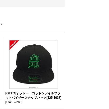
»
[OTTO]オットー コットンツイルフラ
]
ットバイザースナップバック[125-1038]
[
HWFV-249
]