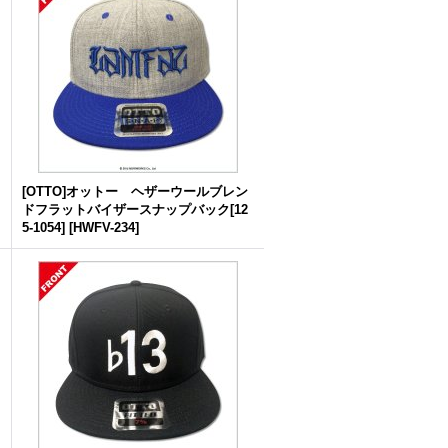
[OTTO]オットー ヘザーウールブレン
ドフラットバイザースナップバック[12
5-1054]
[
HWFV-234
]