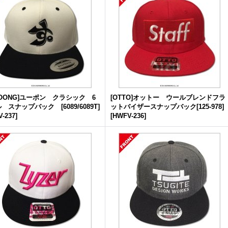
POONG]ユーポン クラシック 6
[OTTO]オットー ウールブレンドフラ
 スナップバック [6089/6089T]
ットバイザースナップバック[125-978]
-237
]
[
HWFV-236
]