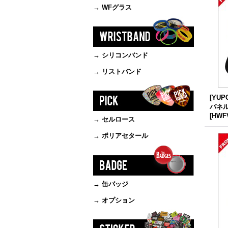
→ WFグラス
→ シリコンバンド
→ リストバンド
[YU
パネル
[
HWFV
→ セルロース
→ ポリアセタール
→ 缶バッジ
→ オプション