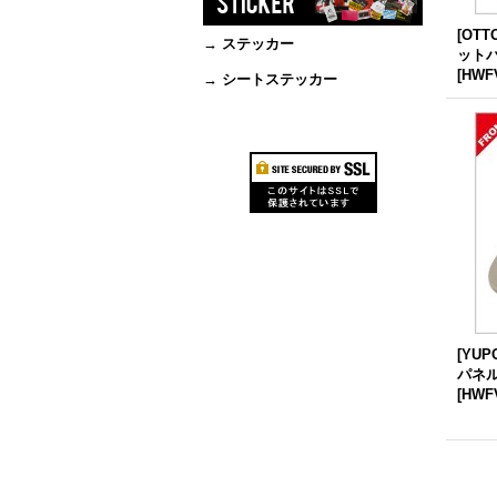
[OT
→ ステッカー
ットバ
[
HWFV
→ シートステッカー
[YU
パネル
[
HWFV