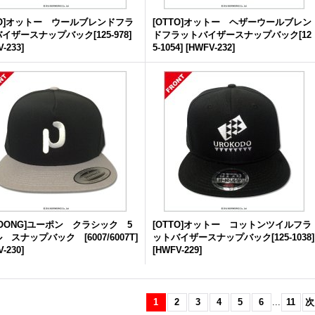
TO]オットー ウールブレンドフラ
[OTTO]オットー ヘザーウールブレン
イザースナップバック[125-978]
ドフラットバイザースナップバック[12
-233
]
5-1054]
[
HWFV-232
]
POONG]ユーポン クラシック 5
[OTTO]オットー コットンツイルフラ
 スナップバック [6007/6007T]
ットバイザースナップバック[125-1038]
-230
]
[
HWFV-229
]
1
2
3
4
5
6
...
11
次