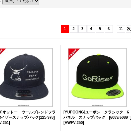
順
:
1
2
3
4
5
6
...
11
次
TO]オットー ウールブレンドフラ
[YUPOONG]ユーポン クラシック 6
イザースナップバック[125-978]
パネル スナップバック [6089/6089T
-251
]
[
HWFV-250
]