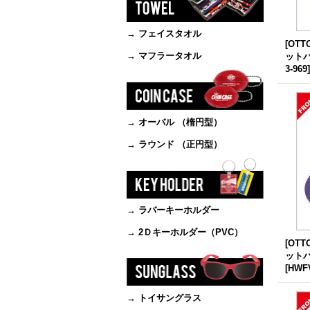
→ フェイスタオル
[OT
→ マフラータオル
ットバ
3-969
→ オーバル （楕円型）
→ ラウンド （正円型）
→ ラバーキーホルダー
→ 2Ｄキーホルダー（PVC）
[OT
ットバ
[
HWFV
→ トイサングラス