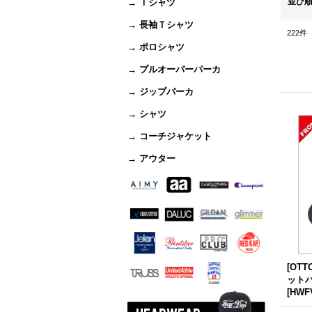
並び
→ Ｔシャツ
→ 長袖Ｔシャツ
222
件
→ ポロシャツ
→ プルオーバーパーカ
→ ジップパーカ
→ シャツ
→ コーチジャケット
→ アウター
[OT
ットバ
[
HWFV