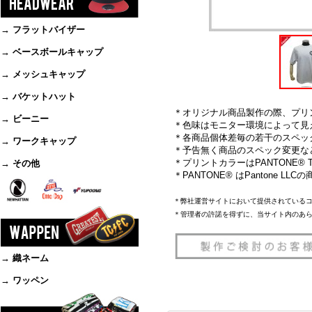
→ フラットバイザー
→ ベースボールキャップ
→ メッシュキャップ
→ バケットハット
＊オリジナル商品製作の際、プリ
→ ビーニー
＊色味はモニター環境によって見
＊各商品個体差毎の若干のスペッ
→ ワークキャップ
＊予告無く商品のスペック変更な
＊プリントカラーはPANTONE® TH
→ その他
＊PANTONE® はPantone L
＊弊社運営サイトにおいて提供されている
＊管理者の許諾を得ずに、当サイト内のあ
→ 織ネーム
→ ワッペン