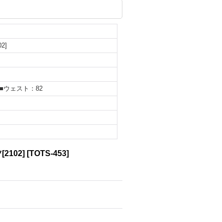
2]
■ウェスト：82
2102]
[
TOTS-453
]