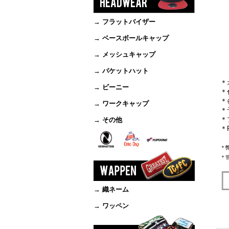
→ フラットバイザー
→ ベースボールキャップ
→ メッシュキャップ
→ バケットハット
＊
→ ビーニー
＊
＊
→ ワークキャップ
＊
＊
→ その他
＊
＊
＊
→ 織ネーム
→ ワッペン