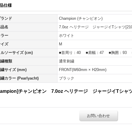
品仕様
ブランド
Champion (チャンピオン)
商品名
7.0oz ヘリテージ ジャージイTシャツ[210
カラー
ホワイト
サイズ
M
ルソーサイズ (cm)
■首周り：40 ■肩幅：47 ■胸囲：93 
刺繍種類
通常刺繍
繍サイズ (mm)
FRONT(W60mm × H20mm)
繍カラー (Pearlyacht)
ブラック
hampion]チャンピオン 7.0oz ヘリテージ ジャージイTシャツ[
お問い合わせ