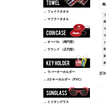
商
→ フェイスタオル
→ マフラータオル
→ オーバル （楕円型）
ト
→ ラウンド （正円型）
刺
刺
→ ラバーキーホルダー
[C
→ 2Ｄキーホルダー（PVC）
→ トイサングラス