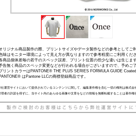
オリジナル商品製作の際、プリントサイズやデータ製作などの参考としてご
色味はモニター環境によって見え方が異なりますので参考程度にご利用くだ
各商品個体差毎の若干のスペック誤差、プリント位置の些少な違いは生じま
予告無く商品のスペック変更などが行われる場合がございますので、予めご
プリントカラーはPANTONE® THE PLUS SERIES FORMULA GUIDE 
PANTONE® はPantone LLCの商標登録商品です。
弊社運営サイトにおいて提供されているコンテンツに関して、編集著作権を含む一切の権利は株式会
管理者の許諾を得ずに、当サイト内のあらゆる画像や文章をなどの情報を無断転載することは著作権