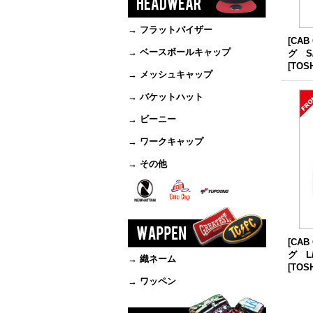
→ フラットバイザー
[CA
→ ベースボールキャップ
グ S
[
TOSH
→ メッシュキャップ
→ バケットハット
→ ビーニー
→ ワークキャップ
→ その他
[CA
グ L
→ 織ネーム
[
TOSH
→ ワッペン