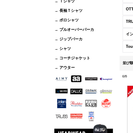
→ Ｔシャツ
OT
→ 長袖Ｔシャツ
→ ポロシャツ
TR
→ プルオーバーパーカ
イ
→ ジップパーカ
Tou
→ シャツ
→ コーチジャケット
並び
→ アウター
6
件