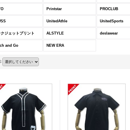
TO
Printstar
PROCLUB
USS
UnitedAthle
UnitedSports
ンクジェットプリント
ALSTYLE
deslawear
ch and Go
NEW ERA
順
: