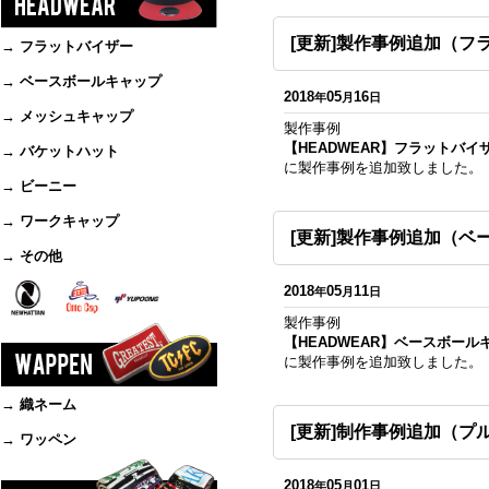
[更新]製作事例追加（フ
→ フラットバイザー
→ ベースボールキャップ
2018
05
16
年
月
日
→ メッシュキャップ
製作事例
【HEADWEAR】フラットバイ
→ バケットハット
に製作事例を追加致しました。
→ ビーニー
→ ワークキャップ
[更新]製作事例追加（ベ
→ その他
2018
05
11
年
月
日
製作事例
【HEADWEAR】ベースボール
に製作事例を追加致しました。
→ 織ネーム
[更新]制作事例追加（プ
→ ワッペン
2018
05
01
年
月
日