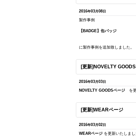
2016
03
08
年
月
日
製作事例
【BADGE】缶バッジ
に製作事例を追加致しました。
[更新]NOVELTY GOO
2016
03
03
年
月
日
NOVELTY GOODSページ
を更
[更新]WEARページ
2016
03
02
年
月
日
WEARページ
を更新いたしまし