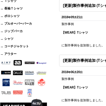
→ Ｔシャツ
[更新]製作事例追加 (Tシ
→ 長袖Ｔシャツ
→ ポロシャツ
2018
09
21
年
月
日
→ プルオーバーパーカ
製作事例
→ ジップパーカ
【WEAR】Tシャツ
→ シャツ
に製作事例を追加致しました。
→ コーチジャケット
→ アウター
[更新]製作事例追加 (Tシ
2018
06
20
年
月
日
製作事例
【WEAR】Tシャツ
に製作事例を追加致しました。