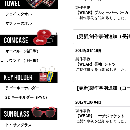
製作事例
【WEAR】プルオーバーパーカ
→ フェイスタオル
に製作事例を追加致しました。
→ マフラータオル
[更新]制作事例追加（長
2018
04
16
→ オーバル （楕円型）
年
月
日
製作事例
→ ラウンド （正円型）
【WEAR】長袖Tシャツ
に製作事例を追加致しました。
[更新]製作事例追加（コ
→ ラバーキーホルダー
→ 2Ｄキーホルダー（PVC）
2017
10
04
年
月
日
製作事例
【WEAR】コーチジャケット
に製作事例を追加致しました。
→ トイサングラス