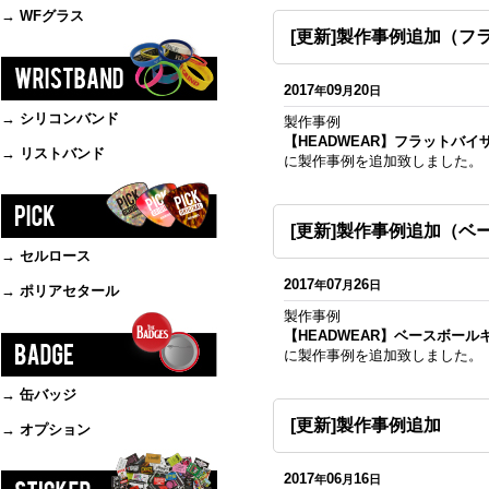
→ WFグラス
[更新]製作事例追加（フ
2017
09
20
年
月
日
→ シリコンバンド
製作事例
【HEADWEAR】フラットバイ
→ リストバンド
に製作事例を追加致しました。
[更新]製作事例追加（ベ
→ セルロース
2017
07
26
年
月
日
→ ポリアセタール
製作事例
【HEADWEAR】ベースボール
に製作事例を追加致しました。
→ 缶バッジ
[更新]製作事例追加
→ オプション
2017
06
16
年
月
日