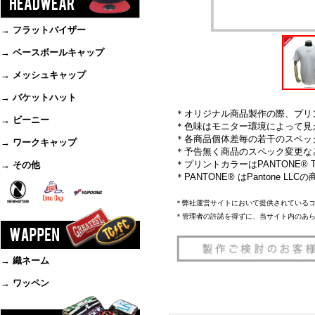
→ フラットバイザー
→ ベースボールキャップ
→ メッシュキャップ
→ バケットハット
＊オリジナル商品製作の際、プリ
→ ビーニー
＊色味はモニター環境によって見
＊各商品個体差毎の若干のスペッ
→ ワークキャップ
＊予告無く商品のスペック変更な
＊プリントカラーはPANTONE® TH
→ その他
＊PANTONE® はPantone L
＊弊社運営サイトにおいて提供されている
＊管理者の許諾を得ずに、当サイト内のあ
→ 織ネーム
→ ワッペン