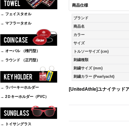
商品仕様
→ フェイスタオル
ブランド
→ マフラータオル
商品名
カラー
サイズ
→ オーバル （楕円型）
トルソーサイズ (cm)
刺繍種類
→ ラウンド （正円型）
刺繍サイズ (mm)
刺繍カラー (Pearlyacht)
→ ラバーキーホルダー
[UnitedAthle]ユナイテッドア
→ 2Ｄキーホルダー（PVC）
→ トイサングラス