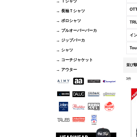
→ Ｔシャツ
OT
→ 長袖Ｔシャツ
→ ポロシャツ
TR
→ プルオーバーパーカ
イ
→ ジップパーカ
Tou
→ シャツ
→ コーチジャケット
並び
→ アウター
3
件