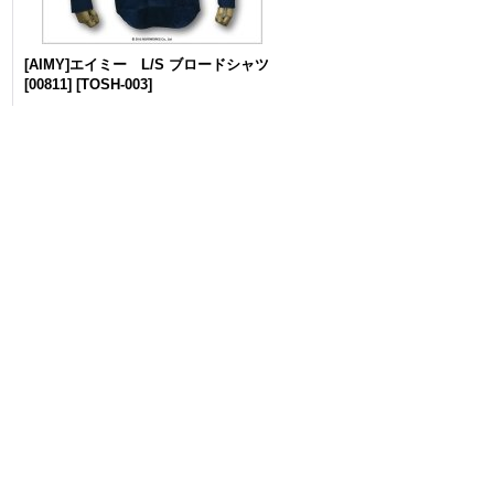
ド
[AIMY]エイミー L/S ブロードシャツ
[00811]
[
TOSH-003
]