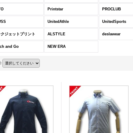
TO
Printstar
PROCLUB
USS
UnitedAthle
UnitedSports
ンクジェットプリント
ALSTYLE
deslawear
ch and Go
NEW ERA
順
: