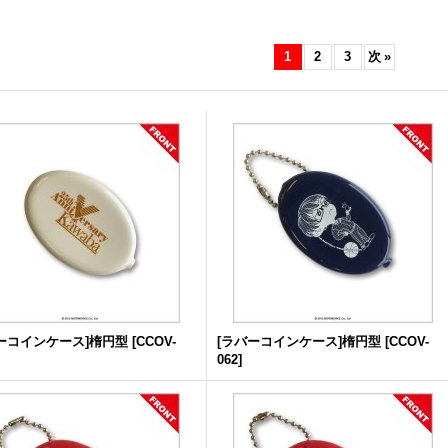
1
2
3
次
»
ーコインケース]楕円型
[
CCOV-
[ラバーコインケース]楕円型
[
CCOV-
062
]