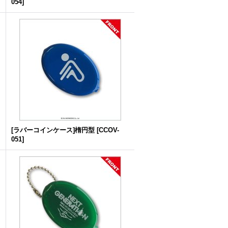
054
]
[ラバーコインケース]楕円型
[
CCOV-
051
]