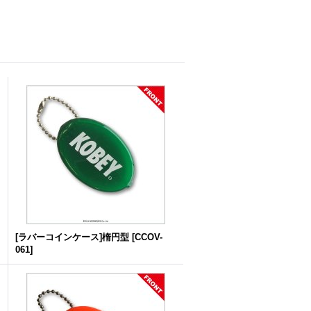
[ラバーコインケース]楕円型
[
CCOV-
061
]