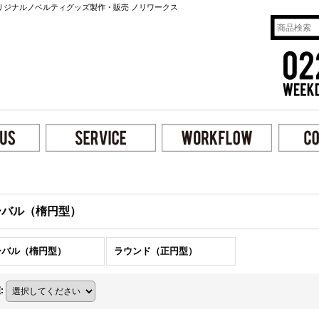
リジナルノベルティグッズ製作・販売 ノリワークス
ーバル（楕円型）
ーバル（楕円型）
ラウンド（正円型）
順
: