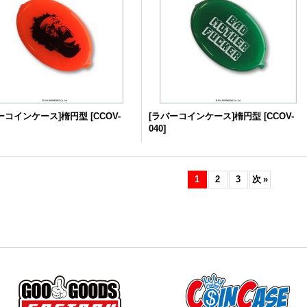
ーコインケース]楕円型
[
CCOV-
[ラバーコインケース]楕円型
[
CCOV-
040
]
1
2
3
次
»