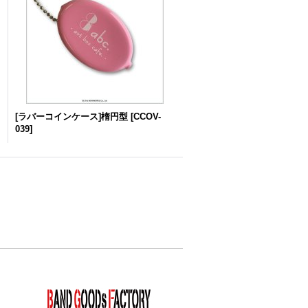
[ラバーコインケース]楕円型
[
CCOV-
039
]