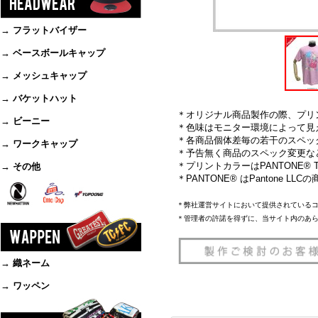
→ フラットバイザー
→ ベースボールキャップ
→ メッシュキャップ
→ バケットハット
＊オリジナル商品製作の際、プリ
→ ビーニー
＊色味はモニター環境によって見
＊各商品個体差毎の若干のスペッ
→ ワークキャップ
＊予告無く商品のスペック変更な
＊プリントカラーはPANTONE® TH
→ その他
＊PANTONE® はPantone L
＊弊社運営サイトにおいて提供されている
＊管理者の許諾を得ずに、当サイト内のあ
→ 織ネーム
→ ワッペン