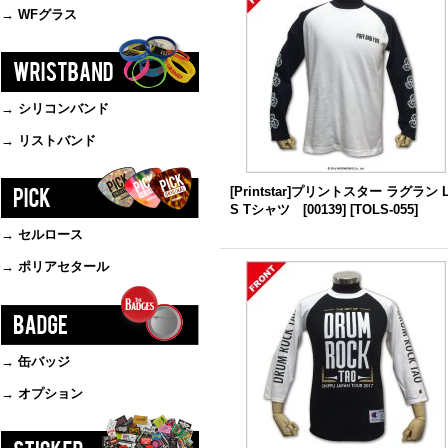
→ WFグラス
→ シリコンバンド
→ リストバンド
[Printstar]プリントスター ラグラン L
S Tシャツ [00139]
[
TOLS-055
]
→ セルロース
→ ポリアセタール
→ 缶バッジ
→ オプション