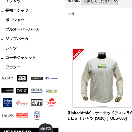
並び順
:
→ Ｔシャツ
→ 長袖Ｔシャツ
66
件
→ ポロシャツ
→ プルオーバーパーカ
→ ジップパーカ
→ シャツ
→ コーチジャケット
→ アウター
[UnitedAthle]ユナイテッドアスレ 5.
z L/S Ｔシャツ (5010)
[
TOLS-069
]