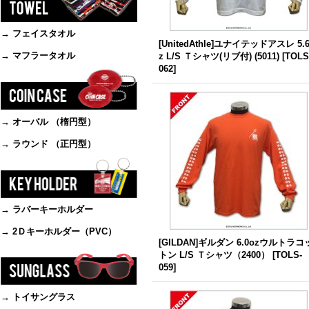
→ フェイスタオル
[UnitedAthle]ユナイテッドアスレ 5.
→ マフラータオル
z L/S Ｔシャツ(リブ付) (5011)
[
TOLS
062
]
→ オーバル （楕円型）
→ ラウンド （正円型）
→ ラバーキーホルダー
→ 2Ｄキーホルダー（PVC）
[GILDAN]ギルダン 6.0ozウルトラコ
トン L/S Ｔシャツ（2400）
[
TOLS-
059
]
→ トイサングラス