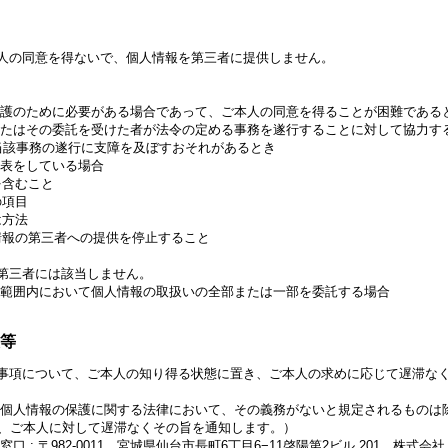
人の同意を得ないで、個人情報を第三者に提供しません。
保護のために必要がある場合であって、ご本人の同意を得ることが困難である
またはその委託を受けた者が法令の定める事務を遂行することに対して協力す
事務の遂行に支障を及ぼすおそれがあるとき
公表をしている場合
含むこと
項目
方法
の第三者への提供を停止すること
第三者には該当しません。
な範囲内において個人情報の取扱いの全部または一部を委託する場合
表等
事項について、ご本人の知り得る状態に置き、ご本人の求めに応じて遅滞な
、個人情報の保護に関する法律において、その義務がないと規定されるものは
ご本人に対して遅滞なくその旨を通知します。）
 : 〒982-0011 宮城県仙台市長町6丁目6−11啓陽第2ビル 201 株式会