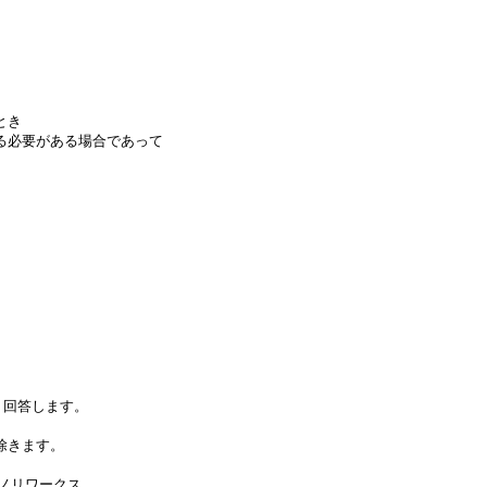
とき
る必要がある場合であって
く回答します。
除きます。
社ノリワークス