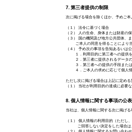
7. 第三者提供の制限
次に掲げる場合を除くほか、予めご本
（１） 法令に基づく場合
（２） 人の生命、身体または財産の
（３） 国の機関及び地方公共団体、
ご本人の同意を得ることにより当該
（４） 予め次の事項を告知あるいは
１．利用目的に第三者への提供を
２．第三者に提供されるデータの
３．第三者への提供の手段または
４．ご本人の求めに応じて個人情報
ただし次に掲げる場合は上記に定める
（１） 当社が利用目的の達成に必要
8. 個人情報に関する事項の公
当社は、個人情報に関する次に掲げる
（１） 個人情報の利用目的（ただし
ご回答しない決定をした場合は、
（２） 個人情報に関するお問い合わせ窓口