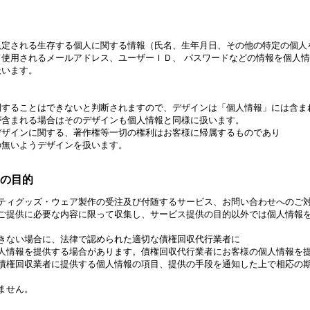
される生存する個人に関する情報（氏名、生年月日、その他の特定の個人
用されるメールアドレス、ユーザーＩＤ、 パスワードなどの情報を個人情
います。
ることはできないと判断されますので、デザインは「個人情報」には含ま
まれる場合はそのデザインも個人情報と同様に扱います。
インに関する、著作権等一切の権利はお客様に帰属するものであり
無いようデザインを扱います。
その目的
ティグッズ・ウェア製作の受注及び付随するサービス、お問い合わせへのご
ご提供に必要な内容に限って収集し、サービス提供の目的以外では個人情報
きない場合に、法律で認められた適切な債権回収代行業者に
人情報を提供する場合があります。債権回収代行業者にお客様の個人情報を
債権回収業者に提供する個人情報の項目、提供の手段を通知した上で相応の
ません。