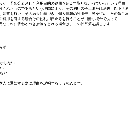
報が、予め公表された利用目的の範囲を超えて取り扱われているという理由
得されたものであるという理由により、その利用の停止または消去（以下「
な調査を行い、その結果に基づき、個人情報の利用停止等を行い、その旨ご
の費用を有する場合その他利用停止等を行うことが困難な場合であって
要なこれに代わるべき措置をとれる場合は、この代替策を講じます。
らず、
開示しない
ない
しない
本人に通知する際に理由を説明するよう努めます。