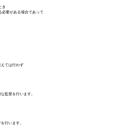
とき
る必要がある場合であって
超えては行わず
切な監督を行います。
督を行います。