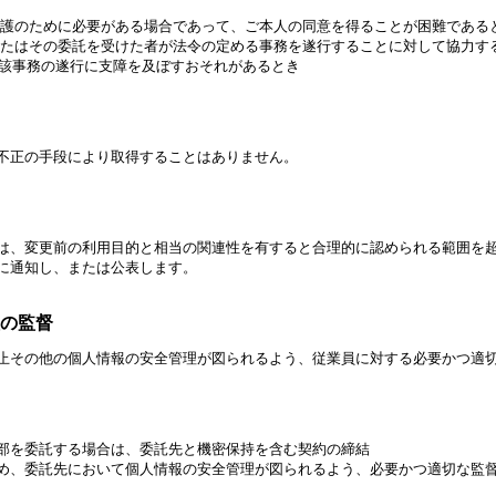
保護のために必要がある場合であって、ご本人の同意を得ることが困難である
またはその委託を受けた者が法令の定める事務を遂行することに対して協力す
事務の遂行に支障を及ぼすおそれがあるとき
不正の手段により取得することはありません。
は、変更前の利用目的と相当の関連性を有すると合理的に認められる範囲を
に通知し、または公表します。
員の監督
止その他の個人情報の安全管理が図られるよう、従業員に対する必要かつ適
部を委託する場合は、委託先と機密保持を含む契約の締結
め、委託先において個人情報の安全管理が図られるよう、必要かつ適切な監