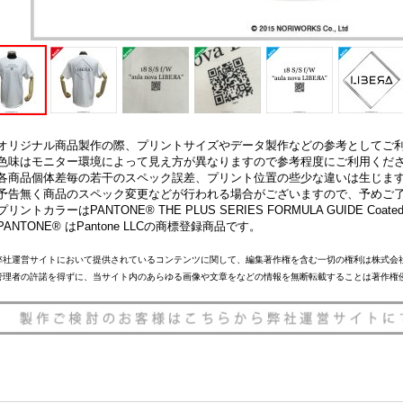
オリジナル商品製作の際、プリントサイズやデータ製作などの参考としてご
色味はモニター環境によって見え方が異なりますので参考程度にご利用くだ
各商品個体差毎の若干のスペック誤差、プリント位置の些少な違いは生じま
予告無く商品のスペック変更などが行われる場合がございますので、予めご
プリントカラーはPANTONE® THE PLUS SERIES FORMULA GUIDE 
PANTONE® はPantone LLCの商標登録商品です。
弊社運営サイトにおいて提供されているコンテンツに関して、編集著作権を含む一切の権利は株式会
管理者の許諾を得ずに、当サイト内のあらゆる画像や文章をなどの情報を無断転載することは著作権