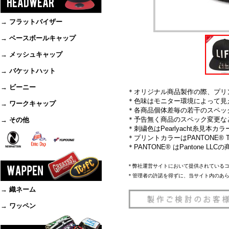
→ フラットバイザー
→ ベースボールキャップ
→ メッシュキャップ
→ バケットハット
→ ビーニー
＊オリジナル商品製作の際、プリ
＊色味はモニター環境によって見
→ ワークキャップ
＊各商品個体差毎の若干のスペッ
＊予告無く商品のスペック変更な
→ その他
＊刺繍色はPearlyacht糸見本
＊プリントカラーはPANTONE® TH
＊PANTONE® はPantone L
＊弊社運営サイトにおいて提供されている
＊管理者の許諾を得ずに、当サイト内のあ
→ 織ネーム
→ ワッペン